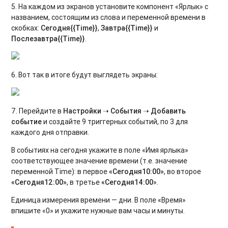
5. На каждом из экранов установите компонент «Ярлык» с
названием, состоящим из слова и переменной времени в
скобках:
Сегодня{{Time}}
,
Завтра{{Time}}
и
Послезавтра{{Time}}
.
6. Вот так в итоге будут выглядеть экраны:
7. Перейдите в
Настройки ➝ События
➝
Добавить
событие
и создайте 9 триггерных событий, по 3 для
каждого дня отправки.
В событиях на сегодня укажите в поле «Имя ярлыка»
соответствующее значение времени (т.е. значение
переменной Time): в первое
«Сегодня10:00»
, во второе
«Сегодня12:00»
, в третье
«Сегодня14:00
».
Единица измерения времени — дни. В поле «Время»
впишите «0» и укажите нужные вам часы и минуты.