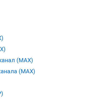
X)
X)
канал (MAX)
канала (MAX)
*)