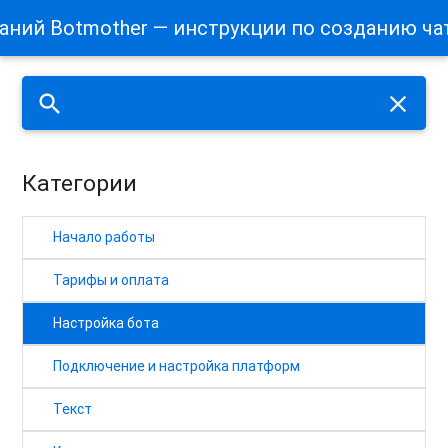
наний Botmother — инструкции по созданию ча
search
close
Категории
Начало работы
Тарифы и оплата
Настройка бота
Подключение и настройка платформ
Текст