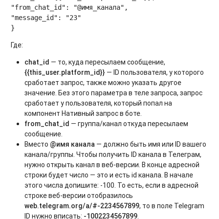
"from_chat_id": "@имя_канала",

"message_id": "23"

Где:
chat_id
— то, куда пересылаем сообщение,
{{this_user.platform_id}}
— ID пользователя, у которого
сработает запрос, также можно указать другое
значение. Без этого параметра в теле запроса, запрос
сработает у пользователя, который попал на
компонент Нативный запрос в боте.
from_chat_id
— группа/канал откуда пересылаем
сообщение.
Вместо
@имя канала
— должно быть имя или ID вашего
канала/группы. Чтобы получить ID канала в Телеграм,
нужно открыть канал в веб-версии. В конце адресной
строки будет число — это и есть id канала. В начале
этого числа допишите: -100. То есть, если в адресной
строке веб-версии отобразилось
web.telegram.org/a/#-2234567899
, то в поле Telegram
ID нужно вписать:
-1002234567899
.