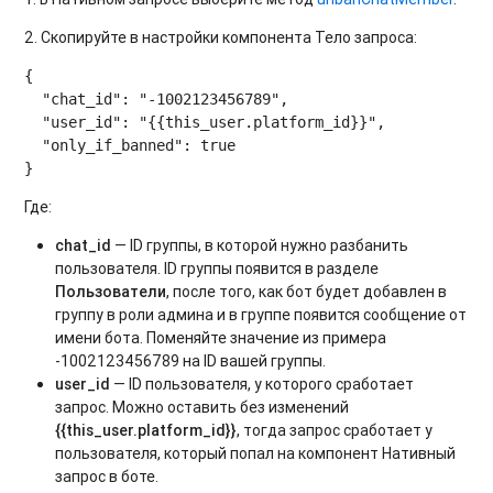
2. Скопируйте в настройки компонента Тело запроса:
{

  "chat_id": "-1002123456789",

  "user_id": "{{this_user.platform_id}}",

  "only_if_banned": true

Где:
chat_id
— ID группы, в которой нужно разбанить
пользователя. ID группы появится в разделе
Пользователи
, после того, как бот будет добавлен в
группу в роли админа и в группе появится сообщение от
имени бота. Поменяйте значение из примера
-1002123456789 на ID вашей группы.
user_id
— ID пользователя, у которого сработает
запрос. Можно оставить без изменений
{{this_user.platform_id}}
, тогда запрос сработает у
пользователя, который попал на компонент Нативный
запрос в боте.