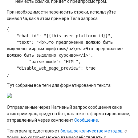
нем есть ссылка, придет с предпросмотром.
При необходимости переносить строки, используйте
символ
\n
, как в этом примере Тела запроса:
{

    "chat_id": "{{this_user.platform_id}}",

    "text": "<b>Это предложение должно быть 
выделено жирным шрифтом</b>\n<i>Это предложение 
должно быть выделено курсивом</i>",

         "parse_mode": "HTML",

    "disable_web_page_preview": true

Тут собраны все теги для форматирования текста:
Отправленные через Нативный запрос сообщения как в
этих примерах, придут в бот, как текст с форматированием,
отправленный через компонент
Сообщение
.
Телеграм предоставляет
большое количество методов
, с
помощью которых можно взаимодействовать с