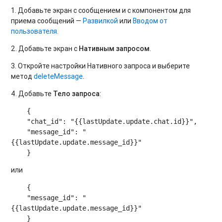
1. Добавьте экран с сообщением и с компонентом для
приема сообщений —
Развилкой
или
Вводом от
пользователя.
2. Добавьте экран с
Нативным запросом
.
3. Откройте настройки Нативного запроса и выберите
метод
deleteMessage
.
4. Добавьте
Тело запроса
:
    {

    "chat_id": "{{lastUpdate.update.chat.id}}",

    "message_id": "
{{lastUpdate.update.message_id}}"

или
    {

    "message_id": "
{{lastUpdate.update.message_id}}"
