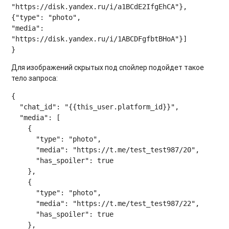
"https://disk.yandex.ru/i/a1BCdE2IfgEhCA"},

{"type": "photo",

"media": 
"https://disk.yandex.ru/i/1ABCDFgfbtBHoA"}]

Для изображений скрытых под спойлер подойдет такое
тело запроса:
{

  "chat_id": "{{this_user.platform_id}}",

  "media": [

    {

      "type": "photo",

      "media": "https://t.me/test_test987/20",

      "has_spoiler": true

    },

    {

      "type": "photo",

      "media": "https://t.me/test_test987/22",

      "has_spoiler": true

    },
