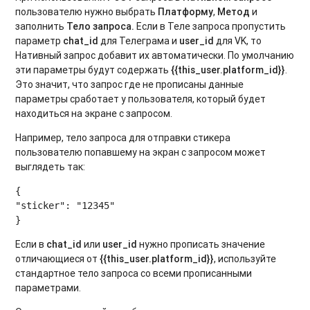
пользователю нужно выбрать
Платформу
,
Метод
и
заполнить
Тело запроса.
Если в Теле запроса пропустить
параметр
chat_id
для Телеграма и
user_id
для VK, то
Нативный запрос добавит их автоматически. По умолчанию
эти параметры будут содержать
{{this_user.platform_id}}
.
Это значит, что запрос где не прописаны данные
параметры сработает у пользователя, который будет
находиться на экране с запросом.
Например, тело запроса для отправки стикера
пользователю попавшему на экран с запросом может
выглядеть так:
{

"sticker": "12345"

Если в
chat_id
или
user_id
нужно прописать значение
отличающиеся от
{{this_user.platform_id}}
, используйте
стандартное тело запроса со всеми прописанными
параметрами.