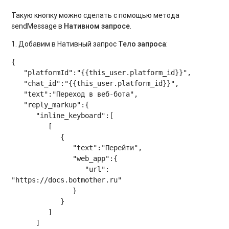
Такую кнопку можно сделать с помощью метода
sendMessage в
Нативном запросе
.
1. Добавим в Нативный запрос
Тело запроса
:
{

   "platformId":"{{this_user.platform_id}}",

   "chat_id":"{{this_user.platform_id}}",

   "text":"Переход в веб-бота",

   "reply_markup":{

      "inline_keyboard":[

         [

            {

               "text":"Перейти",

               "web_app":{

                  "url": 
"https://docs.botmother.ru"

               }

            }

         ]

      ]
