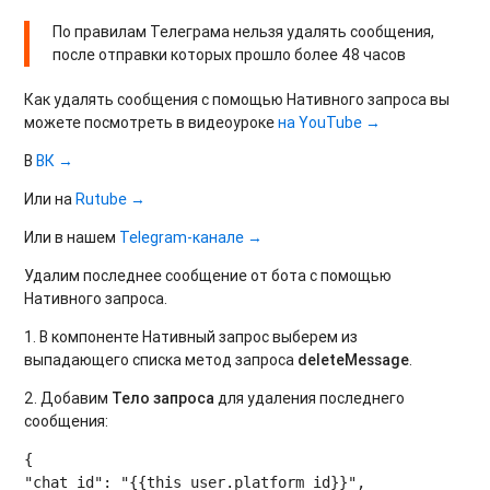
По правилам Телеграма нельзя удалять сообщения,
после отправки которых прошло более 48 часов
Как удалять сообщения с помощью Нативного запроса вы
можете посмотреть в видеоуроке
на YouTube →
В
ВК →
Или на
Rutube →
Или в нашем
Telegram-канале →
Удалим последнее сообщение от бота с помощью
Нативного запроса.
1. В компоненте Нативный запрос выберем из
выпадающего списка метод запроса
deleteMessage
.
2. Добавим
Тело запроса
для удаления последнего
сообщения:
{

"chat_id": "{{this_user.platform_id}}",
