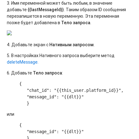
3. Имя переменной может быть любым, в значение
добавьте
{{lastMessageId}}
. Таким образом ID сообщения
перезапишется в новую переменную. Эта переменная
позже будет добавлена в
Тело запроса
.
4. Добавьте экран с
Нативным запросом
.
5. В настройках Нативного запроса выберите метод
deleteMessage.
6. Добавьте
Тело запроса
:
     {

        "chat_id": "{{this_user.platform_id}}",

        "message_id": "{{dlt}}"

или
     {

        "message_id": "{{dlt}}"
