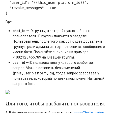
  "user_id": "{{this_user.platform_id}}",

  "revoke_messages": true

Где:
chat_id
— ID группы, в которой нужно забанить
пользователя. ID группы появится в разделе
Пользователи
, после того, как бот будет добавлен в
группу в роли админа и в группе появится сообщение от
имени бота. Поменяйте значение из примера
-1002123456789 на ID вашей группы.
user_id
— ID пользователя, у которого сработает
запрос. Можно оставить без изменений
{{this_user.platform_id}}
, тогда запрос сработает у
пользователя, который попал на компонент Нативный
запрос в боте.
Для того, чтобы разбанить пользователя:
1. В Нативном запросе выберите метод
unbanChatMember
.