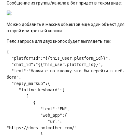
Сообщение из группы/канала в бот придет в таком виде:
Можно добавить в массив объектов еще один объект для
второй или третьей кнопки.
Тело запроса для двух кнопок будет выглядеть так:
{

  "platformId":"{{this_user.platform_id}}",

  "chat_id":"{{this_user.platform_id}}",

  "text":"Нажмите на кнопку что бы перейти в веб-
бота",

  "reply_markup":{

     "inline_keyboard":[

        [

           {

              "text":"EN",

              "web_app":{

                 "url": 
"https://docs.botmother.com/"

              }
