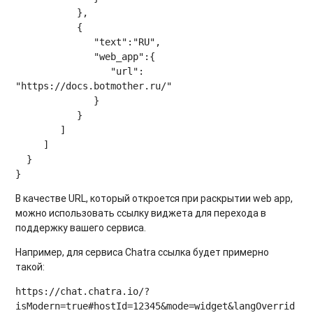
           },

           {

              "text":"RU",

              "web_app":{

                 "url": 
"https://docs.botmother.ru/"

              }

           }

        ]

     ]

  }

В качестве URL, который откроется при раскрытии web app,
можно использовать ссылку виджета для перехода в
поддержку вашего сервиса.
Например, для сервиса Сhatra ссылка будет примерно
такой:
https://chat.chatra.io/?
isModern=true#hostId=12345&mode=widget&langOverrid