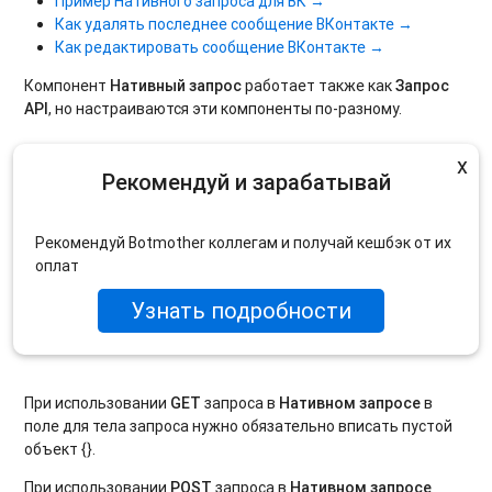
Пример Нативного запроса для ВК →
Как удалять последнее сообщение ВКонтакте →
Как редактировать сообщение ВКонтакте →
Компонент
Нативный запрос
работает также как
Запрос
API
, но настраиваются эти компоненты по-разному.
x
Рекомендуй и зарабатывай
Рекомендуй Botmother коллегам и получай кешбэк от их
оплат
Узнать подробности
При использовании
GET
запроса в
Нативном запросе
в
поле для тела запроса нужно обязательно вписать пустой
объект {}.
При использовании
POST
запроса в
Нативном запросе