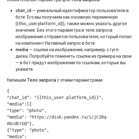
chat_id
— уникальный идентификатор пользователя в
боте. Его мы получаем как основную переменную
{{this_user.platform_id}}, также можно указать другое
значение. Без этого параметра в теле запроса
изображения отправятся пользователю, который попал
на компонент Нативный запрос в боте.
media
— ссылки на изображения, например, с гугл-
диска. Попробуйте поменять ссылки из примера на свои
— в бот придут изображения по ссылкам, которые вы
укажите.
Напишем
Тело запроса
с этими параметрами:
{

"chat_id": "{{this_user.platform_id}}",

"media":[{

"type": "photo",

"media": "https://disk.yandex.ru/i/jC1Rq-
AbcdErGQ"},

{"type": "photo",

"media": 