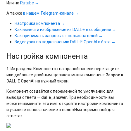
Или на
Rutube →
А также
в нашем Telegram-канале →
Настройка компонента →
Как вывести изображение из DALL·E в сообщение →
Как принимать запросы от пользователей →
Видеоурок по подключению DALL·E OpenAI в бота →
Настройка компонента
1. Из раздела Компоненты на правой панели перетащите
или добавьте двойным щелчком мыши компонент
Запрос к
DALL·E OpenAI
на нужный экран.
Компонент создаётся с переменной по умолчанию для
вывода ответа —
dalle_answer
. При необходимости вы
можете изменить это имя: откройте настройки компонента
и укажите новое значение в поле «Имя переменной для
ответа».