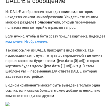
DALL·E в сообщение
Из DALL·E изображения приходят списком, в котором
находятся ссылки на изображения. Увидеть эти ссылки
можно в разделе
Пользователи
, открыв переменные
пользователя, который отправлял запрос.
Если нужно, чтобы в бота сразу пришла картинка, подойдет
компонент Изображение
.
Так как ссылки из DALL·E приходят в виде списка, где
нумерация идет с нуля, то путь до переменной, где лежит
первая картинка будет таким:
{{var.data.[0].url}}
, вторая
картинка будет здесь:
{{var.data.[1].url}}
и т.д. В этом
шаблоне
var
— переменная для ответа DALL·E, которая
задается в настройках.
В одном компоненте может быть выведена только одна
ссылка, если ссылок больше, можно добавить несколько
компонентов один за другим.