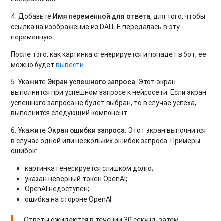
4. Добавьте
Имя переменной для ответа
, для того, чтобы
ссылка на изображение из DALL·E передалась в эту
переменную.
После того, как картинка сгенерируется и попадет в бот, ее
можно будет
вывести
.
5. Укажите
Экран успешного запроса
. Этот экран
выполнится при успешном запросе к нейросети. Если экран
успешного запроса не будет выбран, то в случае успеха,
выполнится следующий компонент.
6. Укажите Э
кран ошибки запроса
. Этот экран выполнится
в случае одной или нескольких ошибок запроса. Примеры
ошибок:
картинка генерируется слишком долго;
указан неверный токен OpenAI;
OpenAI недоступен;
oшибка на стороне OpenAI.
Ответы ожидаются в течении 30 секунд, затем