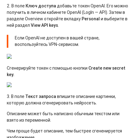
2. В поле
Ключ доступа
добавьте токен OpenAI. Его можно
получить в личном кабинете OpenAI (LogIn — API). Затем в
разделе Overview откройте вкладку
Personal
и выберите в
ней раздел
View API keys
.
Если OpenAI не доступен в вашей стране,
воспользуйтесь VPN-сервисом.
Сгенерируйте токен с помощью кнопки
Create new secret
key.
3. В поле
Текст запроса
впишите описание картинки,
которую должна сгенерировать нейросеть.
Описание может быть написано обычным текстом или
взято из переменной.
Чем проще будет описание, тем быстрее сгененируется
изображение.