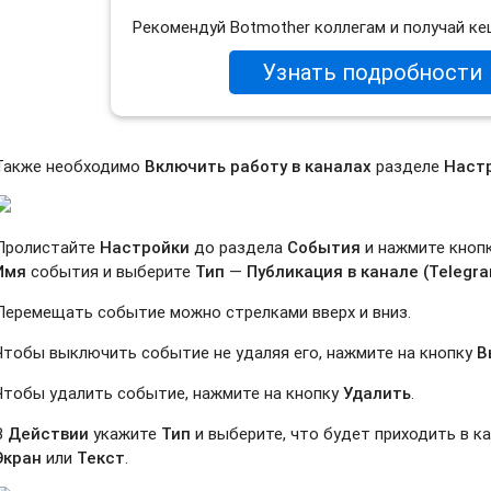
Рекомендуй Botmother коллегам и получай ке
Узнать подробности
Также необходимо
Включить работу в каналах
разделе
Наст
Пролистайте
Настройки
до раздела
События
и нажмите кноп
Имя
события и выберите
Тип
—
Публикация в канале (Telegr
Перемещать событие можно стрелками вверх и вниз.
Чтобы выключить событие не удаляя его, нажмите на кнопку
В
Чтобы удалить событие, нажмите на кнопку
Удалить
.
В
Действии
укажите
Тип
и выберите, что будет приходить в 
Экран
или
Текст
.