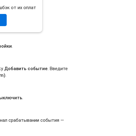
шбэк от их оплат
ройки
.
ку
Добавить событие
. Введите
am)
.
ыключить
.
канал срабатывании события —