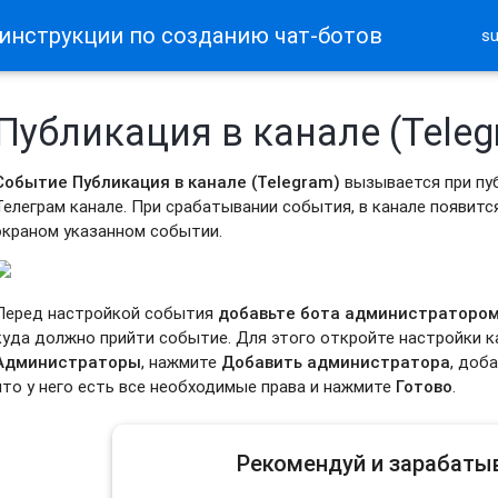
 инструкции по созданию чат-ботов
s
Публикация в канале (Teleg
Событие
Публикация
в канале (Telegram)
вызывается при пу
Телеграм канале. При срабатывании события, в канале появитс
экраном указанном событии.
Перед настройкой события
добавьте бота администраторо
куда должно прийти событие. Для этого откройте настройки ка
Администраторы
, нажмите
Добавить администратора
, доб
что у него есть все необходимые права и нажмите
Готово
.
Рекомендуй и зарабаты