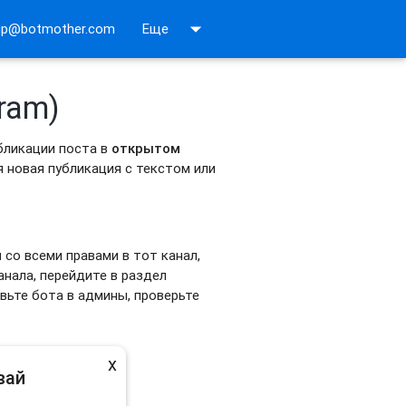
arrow_drop_down
up@botmother.com
Еще
ram)
бликации поста в
открытом
я новая публикация с текстом или
м
со всеми правами в тот канал,
нала, перейдите в раздел
авьте бота в админы, проверьте
x
вай