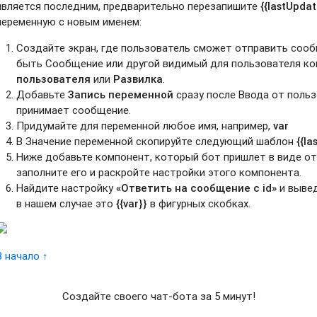
является последним, предварительно перезапишите
{{lastUpda
переменную с новым именем:
Создайте экран, где пользователь сможет отправить сооб
быть Сообщение или другой видимый для пользователя ко
пользователя
или
Развилка
.
Добавьте
Запись переменной
сразу после Ввода от польз
принимает сообщение.
Придумайте для переменной любое имя, например,
var
В Значение переменной скопируйте следующий шаблон
{{l
Ниже добавьте компонент, который бот пришлет в виде от
заполните его и раскройте настройки этого компонента.
Найдите настройку
«Ответить на сообщение с id»
и вывед
в нашем случае это
{{var}}
в фигурных скобках.
В начало ↑
Создайте своего чат-бота за 5 минут!