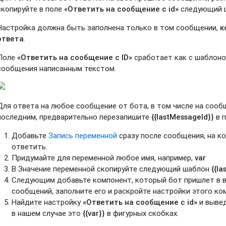
скопируйте в поле
«Ответить на сообщение с id»
следующий 
Настройка должна быть заполнена только в том сообщении,
к
ответа
.
Поле
«Ответить на сообщение с ID»
сработает как с шаблоном
сообщения написанным текстом.
Для ответа на любое сообщение от бота, в том числе на сооб
последним, предварительно перезапишите
{{lastMessageId}}
в 
Добавьте
Запись переменной
сразу после сообщения, на к
ответить.
Придумайте для переменной любое имя, например,
var
В Значение переменной скопируйте следующий шаблон
{{l
Следующим добавьте компонент, который бот пришлет в в
сообщений, заполните его и раскройте настройки этого ко
Найдите настройку
«Ответить на сообщение с id»
и вывед
в нашем случае это
{{var}}
в фигурных скобках.