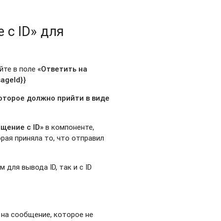
 с ID» для
йте в поле
«Ответить на
sageId}}
оторое должно прийти в виде
щение с ID»
в компоненте,
орая приняла то, что отправил
 для вывода ID, так и с ID
 на сообщение, которое не