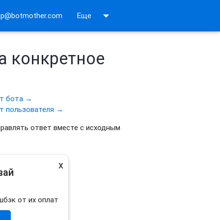
arrow_drop_down
up@botmother.com
Еще
на конкретное
от бота →
от пользователя →
равлять ответ вместе с исходным
x
вай
шбэк от их оплат