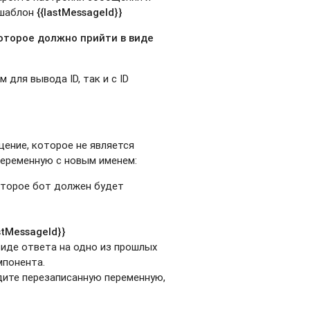
шаблон
{{lastMessageId}}
оторое должно прийти в виде
 для вывода ID, так и с ID
щение, которое не является
переменную с новым именем:
оторое бот должен будет
astMessageId}}
иде ответа на одно из прошлых
мпонента.
ите перезаписанную переменную,