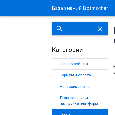
База знаний Botmother —
search
close
Категории
Начало работы
Тарифы и оплата
Настройка бота
Подключение и
настройка платформ
Текст