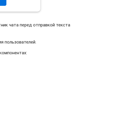
тник чата перед отправкой текста
ия пользователей.
компонентах: