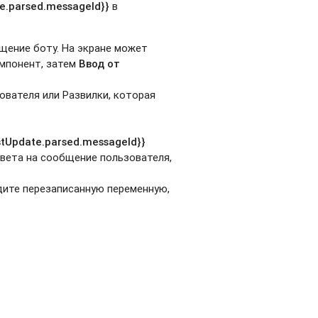
te.parsed.messageId}}
в
щение боту. На экране может
мпонент, затем
Ввод от
ователя или Развилки, которая
astUpdate.parsed.messageId}}
вета на сообщение пользователя,
ите перезаписанную переменную,